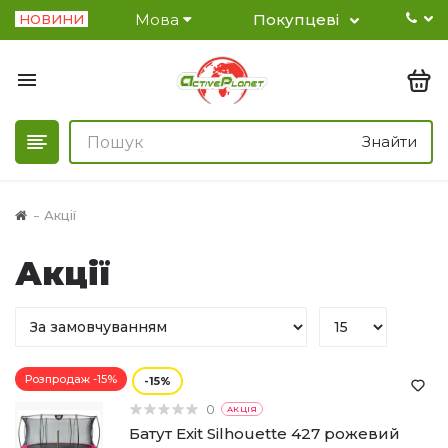
Мова
Покупцеві
НОВИНИ
Знайти
Акції
Акції
Розпродаж -15%
15
0
АКЦІЯ
Батут Exit Silhouette 427 рожевий