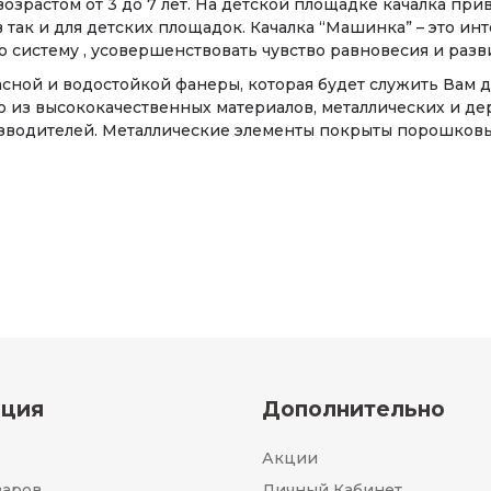
возрастом от 3 до 7 лет. На детской площадке качалка пр
 так и для детских площадок. Качалка “Машинка” – это ин
систему , усовершенствовать чувство равновесия и разв
сной и водостойкой фанеры, которая будет служить Вам до
ко из высококачественных материалов, металлических и д
зводителей. Металлические элементы покрыты порошковы
ция
Дополнительно
Акции
варов
Личный Кабинет