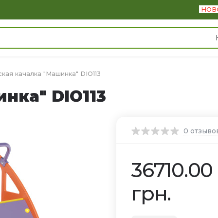
НОВ
кая качалка "Машинка" DIO113
нка" DIO113
0
отзыво
36710.00
грн.