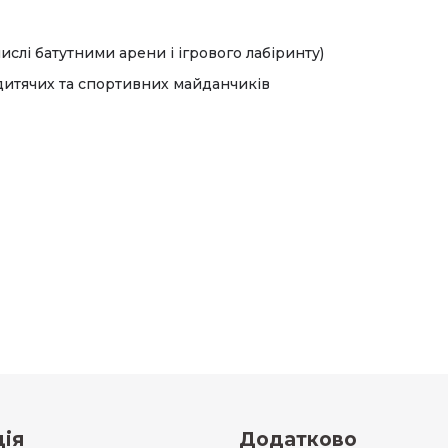
ислі батутними арени і ігрового лабіринту)
дитячих та спортивних майданчиків
ія
Додатково