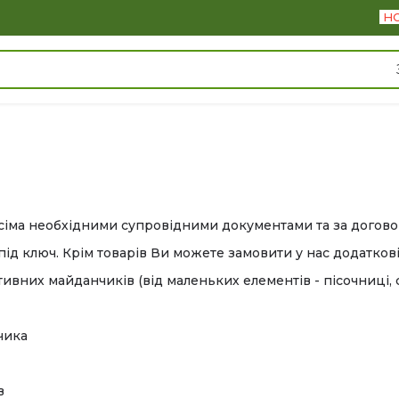
Н
усіма необхідними супровідними документами та за догово
ід ключ. Крім товарів Ви можете замовити у нас додаткові п
вних майданчиків (від маленьких елементів - пісочниці, с
чика
в