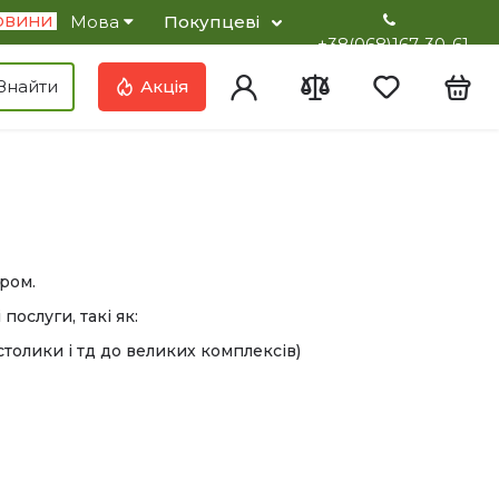
Мова
Покупцеві
ОВИНИ
+38(068)167-30-61
Увійти
Порівняння
Вибране
Кош
Знайти
Акція
ром.
ослуги, такі як:
толики і тд до великих комплексів)