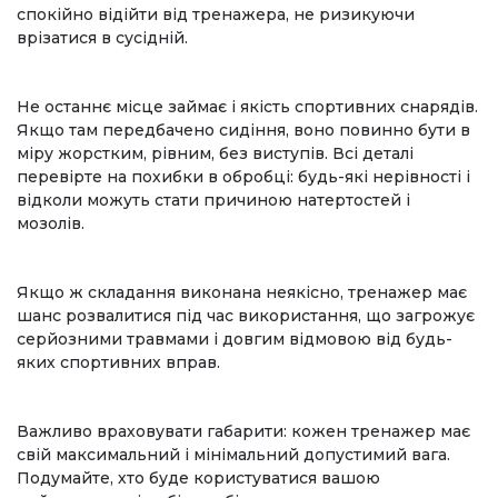
спокійно відійти від тренажера, не ризикуючи
врізатися в сусідній.
Не останнє місце займає і якість спортивних снарядів.
Якщо там передбачено сидіння, воно повинно бути в
міру жорстким, рівним, без виступів. Всі деталі
перевірте на похибки в обробці: будь-які нерівності і
відколи можуть стати причиною натертостей і
мозолів.
Якщо ж складання виконана неякісно, ​​тренажер має
шанс розвалитися під час використання, що загрожує
серйозними травмами і довгим відмовою від будь-
яких спортивних вправ.
Важливо враховувати габарити: кожен тренажер має
свій максимальний і мінімальний допустимий вага.
Подумайте, хто буде користуватися вашою