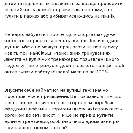
дітей та підлітків, які вважають за краще проводити
вільний час за комп'ютерами і планшетами, а не
гуляти в парках або вибиратися кудись на пікнік.
Не варто забувати і про те, що в спортзалах дуже
часто спостерігається нестача кисню. Коли людині
душно, м'язи не можуть працювати на повну силу,
навіть при найбільш інтенсивних тренуваннях.
Заняття на вуличних тренажерах позбавлені цього
недоліку - ви отримуєте досить свіжого повітря, щоб
активізувати роботу м'язової маси на всі 100%.
Змусити себе займатися на вулиці теж значно
простіше, ніж в приміщенні. Це пов'язано з тим, що
під впливом сонячного світла організм виробляє
ефедрин і дофамін - гормони щастя, які спонукають
організм до активності. Чи це не привід купити
вуличні тренажери, особливо якщо вдома який рік
припадають пилом гантелі?