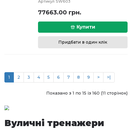
Артикул
SW603
77663.00 грн.
Купити
Придбати в один клік
1
2
3
4
5
6
7
8
9
>
>|
Показано з 1 по 15 із 160 (11 сторінок)
Вуличні тренажери