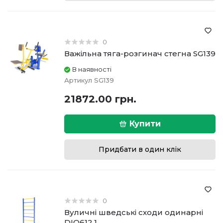
0
Важільна тяга-розгинач стегна SG139
В наявності
Артикул
SG139
21872.00 грн.
Купити
Придбати в один клік
0
Вуличні шведські сходи одинарні
DIO612.1