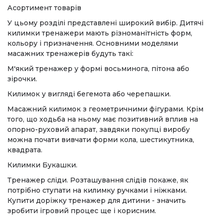
Асортимент товарів
У цьому розділі представлені широкий вибір. Дитячі
килимки тренажери мають різноманітність форм,
кольору і призначення. Основними моделями
масажних тренажерів будуть такі:
М'який тренажер у формі восьминога, пітона або
зірочки.
Килимок у вигляді бегемота або черепашки.
Масажний килимок з геометричними фігурами. Крім
того, що ходьба на ньому має позитивний вплив на
опорно-руховий апарат, завдяки покупці виробу
можна почати вивчати форми кола, шестикутника,
квадрата.
Килимки Букашки.
Тренажер сліди. Розташування слідів покаже, як
потрібно ступати на килимку ручками і ніжками.
Купити доріжку тренажер для дитини - значить
зробити ігровий процес ще і корисним.