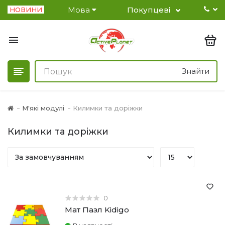
Мова
Покупцеві
НОВИНИ
Знайти
М'які модулі
Килимки та доріжки
Килимки та доріжки
0
Мат Пазл Kidigo