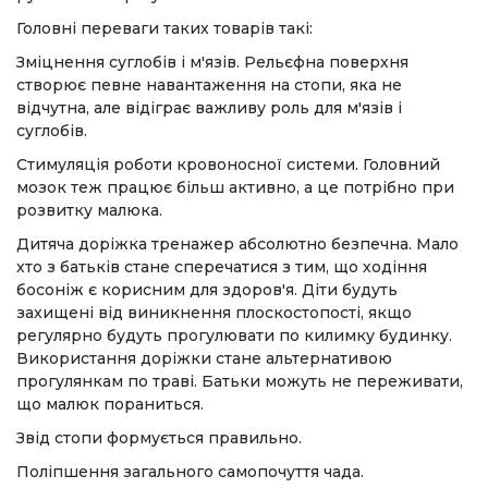
Головні переваги таких товарів такі:
Зміцнення суглобів і м'язів. Рельєфна поверхня
створює певне навантаження на стопи, яка не
відчутна, але відіграє важливу роль для м'язів і
суглобів.
Стимуляція роботи кровоносної системи. Головний
мозок теж працює більш активно, а це потрібно при
розвитку малюка.
Дитяча доріжка тренажер абсолютно безпечна. Мало
хто з батьків стане сперечатися з тим, що ходіння
босоніж є корисним для здоров'я. Діти будуть
захищені від виникнення плоскостопості, якщо
регулярно будуть прогулювати по килимку будинку.
Використання доріжки стане альтернативою
прогулянкам по траві. Батьки можуть не переживати,
що малюк пораниться.
Звід стопи формується правильно.
Поліпшення загального самопочуття чада.