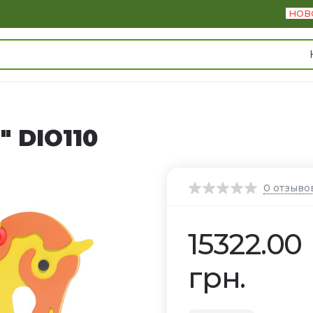
НОВ
" DIO110
0
отзыво
15322.00
грн.