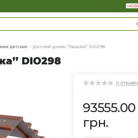
НОВ
ики детские
Детский домик “Лазалка” DIO298
ка” DIO298
0
отзыво
93555.00
грн.