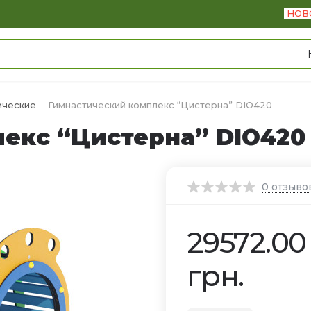
НОВ
ические
Гимнастический комплекс “Цистерна” DIO420
екс “Цистерна” DIO420
0
отзыво
29572.00
грн.