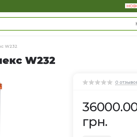
НОВ
екс W232
лекс W232
0
отзыво
36000.0
грн.