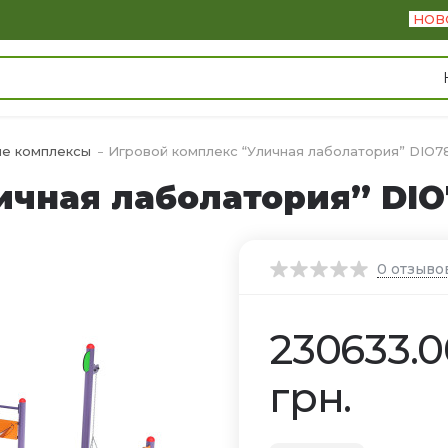
НОВ
ые комплексы
Игровой комплекс “Уличная лаболатория” DIO7
ичная лаболатория” DIO
0
отзыво
230633.0
грн.