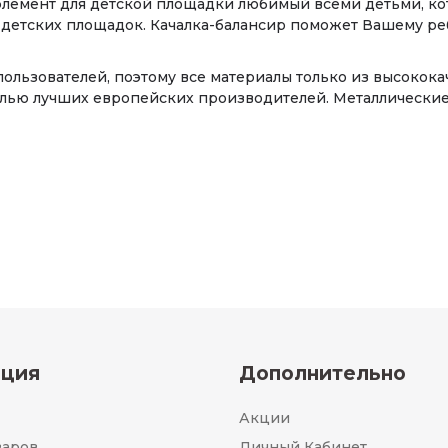
элемент для детской площадки любимый всеми детьми, ко
ля детских площадок. Качалка-балансир поможет Вашему р
пользователей, поэтому все материалы только из высокок
малью лучших европейских производителей. Металлическ
ция
Дополнительно
Акции
варов
Личный Кабинет