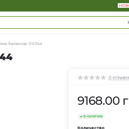
НОВ
лка-балансир DIO144
144
0
отзыво
9168.00 г
В НАЛИЧИИ
Количество