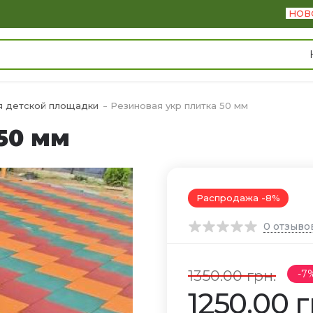
НОВ
я детской площадки
Резиновая укр плитка 50 мм
50 мм
Распродажа -8%
0
отзыво
1350.00 грн.
7
1250.00 г