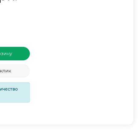
рзину
 клик
ичество