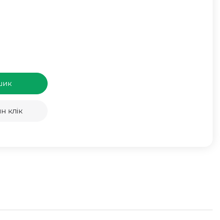
шик
н клік