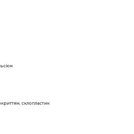
льсієм
криттям, склопластик