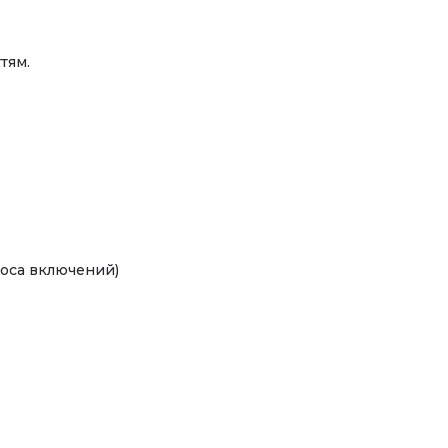
тям.
асоса включений)