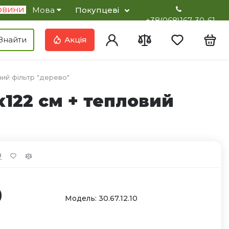
Мова
Покупцеві
ОВИНИ
+38(068)167-30-61
Увійти
Порівняння
Вибране
Кош
Знайти
Акція
ний фільтр "дерево"
122 см + тепловий
в
0
Модель: 30.67.12.10