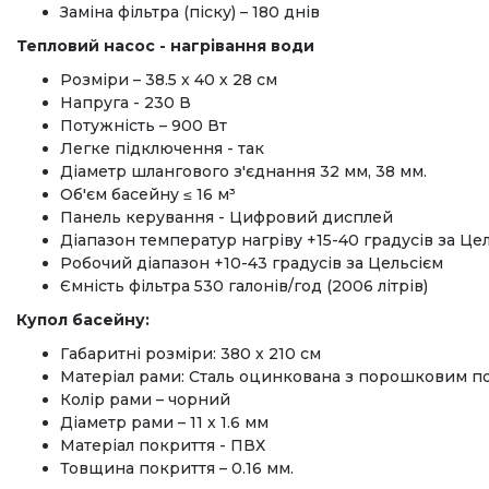
Заміна фільтра (піску) – 180 днів
Тепловий насос - нагрівання води
Розміри – 38.5 х 40 х 28 см
Напруга - 230 В
Потужність – 900 Вт
Легке підключення - так
Діаметр шлангового з'єднання 32 мм, 38 мм.
Об'єм басейну ≤ 16 м³
Панель керування - Цифровий дисплей
Діапазон температур нагріву +15-40 градусів за Це
Робочий діапазон +10-43 градусів за Цельсієм
Ємність фільтра 530 галонів/год (2006 літрів)
Купол басейну:
Габаритні розміри: 380 х 210 см
Матеріал рами: Сталь оцинкована з порошковим по
Колір рами – чорний
Діаметр рами – 11 х 1.6 мм
Матеріал покриття - ПВХ
Товщина покриття – 0.16 мм.