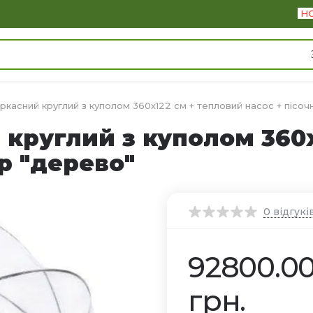
Н
ркасний круглий з куполом 360х122 см + тепловий насос + пісоч
 круглий з куполом 360х
р "дерево"
0
відгукі
92800.0
грн.