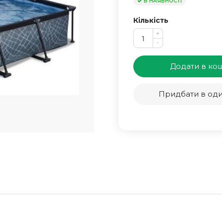
В НАЯВНОСТІ
Кількість
+
-
Додати в ко
Придбати в оди