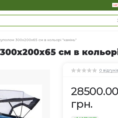
Н
куполом 300х200х65 см в кольорі "камінь"
300х200х65 см в кольорі
0
відгукі
28500.0
грн.