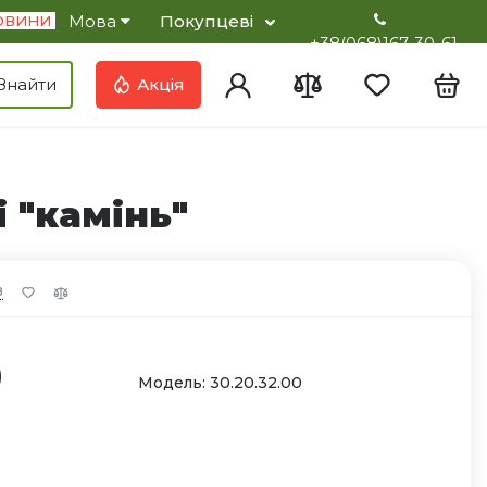
Мова
Покупцеві
ОВИНИ
+38(068)167-30-61
Увійти
Порівняння
Вибране
Кош
Знайти
Акція
 "камінь"
в
0
Модель: 30.20.32.00