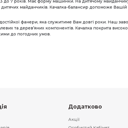
д 3 до 7 років. Має форму машинки. На дитячому майданчи
ля дитячих майданчиків. Качалка-балансир допоможе Вашій 
 водостійкої фанери, яка служитиме Вам довгі роки. Наш за
еталевих та дерев’яних компонентів. Качалка покрита вис
ими до погодних умов.
ія
Додатково
Акції
варів
Особистий Кабінет