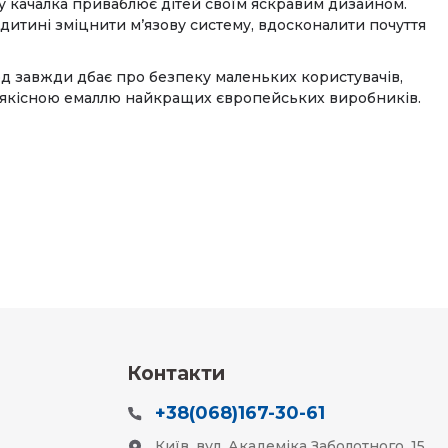
ку качалка приваблює дітей своїм яскравим дизайном.
дитині зміцнити м’язову систему, вдосконалити почуття
вод завжди дбає про безпеку маленьких користувачів,
окоякісною емаллю найкращих європейських виробників.
Контакти
+38(068)167-30-61
Київ, вул. Академіка Заболотного, 15