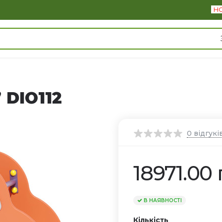
Н
 DIO112
0
відгукі
18971.00 
В НАЯВНОСТІ
Кількість