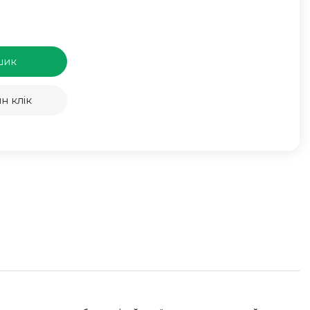
шик
н клік