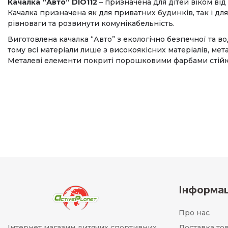
Качалка “Авто” DIO112
– призначена для дітей віком ві
Качалка призначена як для приватних будинків, так і д
рівноваги та розвинути комунікабельність.
Виготовлена ​​качалка “Авто” з екологічно безпечної та
тому всі матеріали лише з високоякісних матеріалів, м
Металеві елементи покриті порошковими фарбами стійк
Інформац
Про нас
Інтернет магазин дитячих спортивних
Доставка то