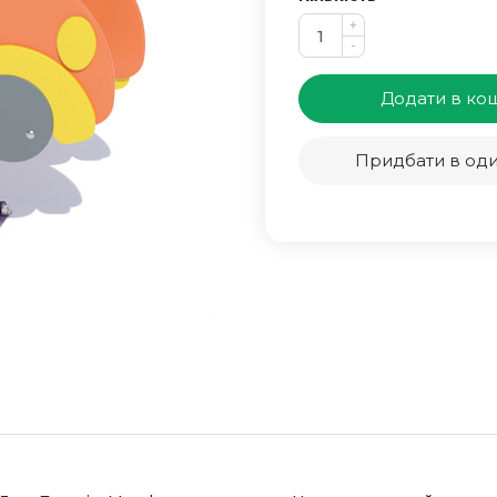
+
-
Додати в ко
Придбати в оди