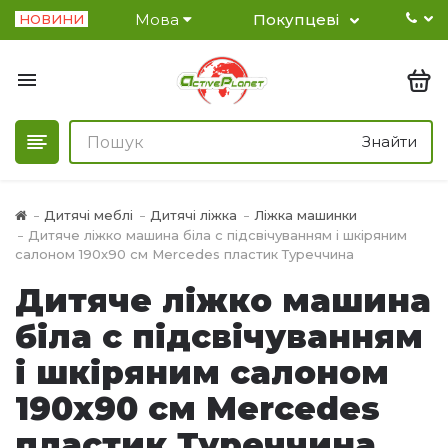
Мова
Покупцеві
НОВИНИ
Знайти
Дитячі меблі
Дитячі ліжка
Ліжка машинки
Дитяче ліжко машина біла c підсвічуванням і шкіряним
салоном 190х90 см Mercedes пластик Туреччина
Дитяче ліжко машина
біла c підсвічуванням
і шкіряним салоном
190х90 см Mercedes
пластик Туреччина