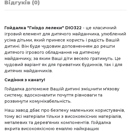
Відгуків (0)
Гойдалка "Гніздо лелеки" DIO322
- це класичний
ігровий елемент для дитячого майданчика, улюблений
усіма дітьми, який принесе користь і радість Вашій
дитині. Він буде чудовим доповненням до решти
дитячого ігрового обладнання на дитячому
майданчику, за яким Ваші діти весело гратимуть. Це
чудовий варіант як для приватних будинків, так і для
дитячих майданчиків.
Сидіння з канату!
Гойдалка допоможе Вашій дитині зміцнити м'язову
систему, вдосконалити почуття рівноваги та
розвинути комунікабельність.
Наш завод дбає про безпеку маленьких користувачів,
тому всі матеріали тільки з високоякісних матеріалів,
металевих та дерев'яних компонентів. Гойдалка
вкрита високоякісною емаллю найкращих