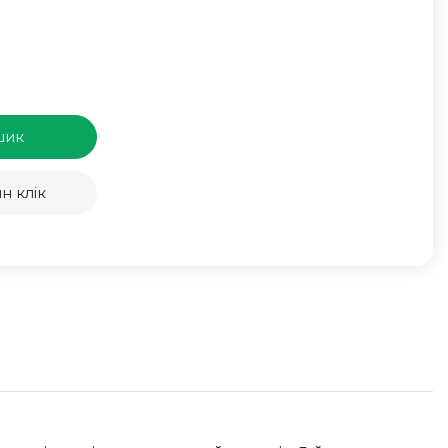
шик
н клік