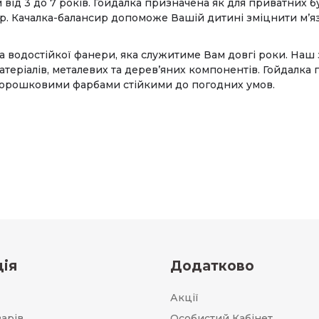
 від 3 до 7 років. Гойдалка призначена як для приватних бу
. Качалка-балансир допоможе Вашій дитині зміцнити м’язо
та водостійкої фанери, яка служитиме Вам довгі роки. На
 матеріалів, металевих та дерев’яних компонентів. Гойдал
порошковими фарбами стійкими до погодних умов.
ія
Додатково
Акції
варів
Особистий Кабінет