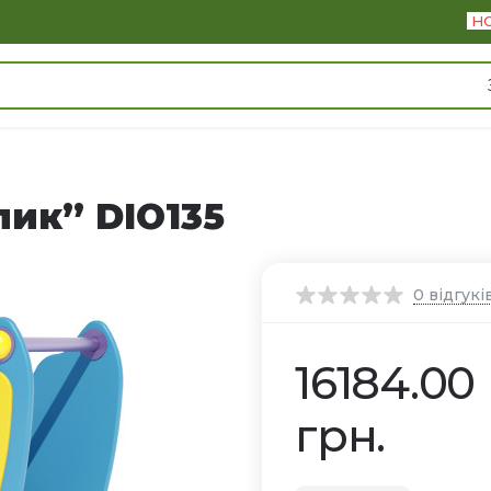
Н
ик” DIO135
0
відгукі
16184.00
грн.