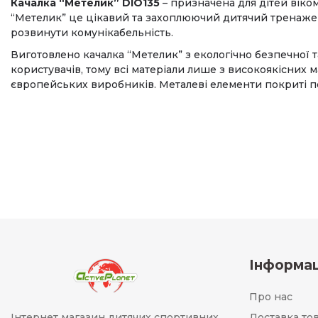
Качалка “Метелик” DIO135
– призначена для дітей віком
“Метелик” це цікавий та захоплюючий дитячий тренажер
розвинути комунікабельність.
Виготовлено качалка “Метелик” з екологічно безпечної 
користувачів, тому всі матеріали лише з високоякісних
європейських виробників. Металеві елементи покриті 
Інформац
Про нас
Інтернет магазин дитячих спортивних
Доставка то