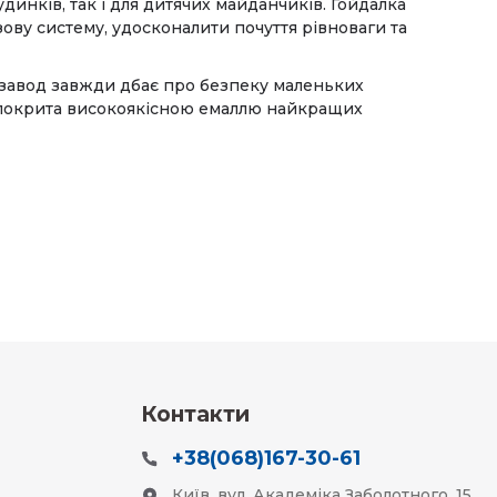
динків, так і для дитячих майданчиків. Гойдалка
ву систему, удосконалити почуття рівноваги та
ш завод завжди дбає про безпеку маленьких
ка покрита високоякісною емаллю найкращих
Контакти
+38(068)167-30-61
Київ, вул. Академіка Заболотного, 15