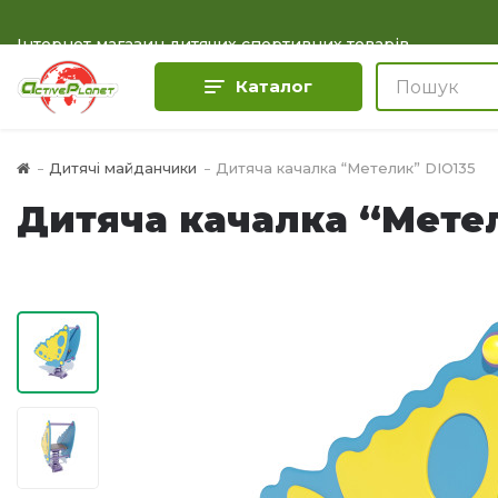
Інтернет магазин дитячих спортивних товарів
Каталог
Дитячі майданчики
Дитяча качалка “Метелик” DIO135
Дитяча качалка “Метел