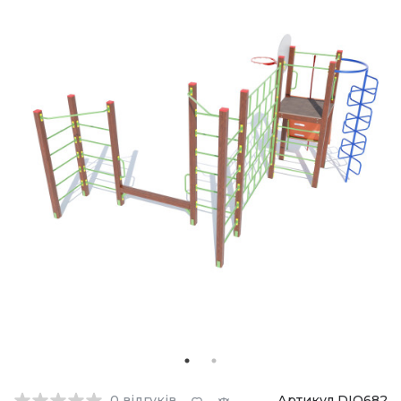
0
відгуків
Артикул DIO682