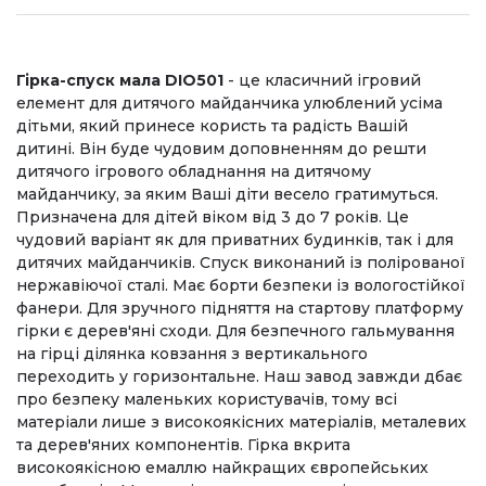
Гірка-спуск мала DIO501
- це класичний ігровий
елемент для дитячого майданчика улюблений усіма
дітьми, який принесе користь та радість Вашій
дитині. Він буде чудовим доповненням до решти
дитячого ігрового обладнання на дитячому
майданчику, за яким Ваші діти весело гратимуться.
Призначена для дітей віком від 3 до 7 років. Це
чудовий варіант як для приватних будинків, так і для
дитячих майданчиків. Спуск виконаний із полірованої
нержавіючої сталі. Має борти безпеки із вологостійкої
фанери. Для зручного підняття на стартову платформу
гірки є дерев'яні сходи. Для безпечного гальмування
на гірці ділянка ковзання з вертикального
переходить у горизонтальне. Наш завод завжди дбає
про безпеку маленьких користувачів, тому всі
матеріали лише з високоякісних матеріалів, металевих
та дерев'яних компонентів. Гірка вкрита
високоякісною емаллю найкращих європейських