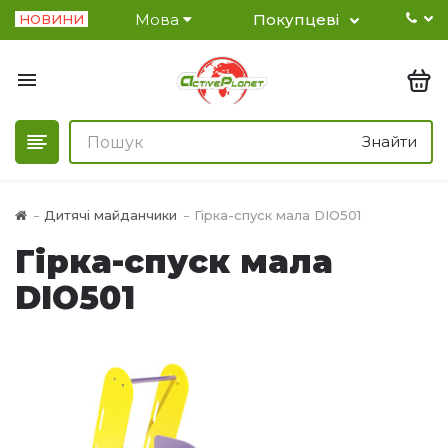
Мова
Покупцеві
НОВИНИ
Знайти
Дитячі майданчики
Гірка-спуск мала DIO501
Гірка-спуск мала
DIO501