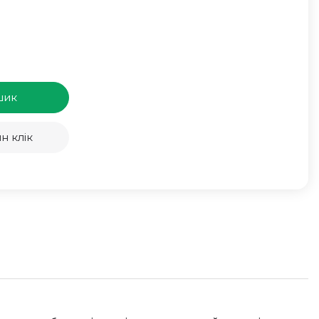
шик
н клік