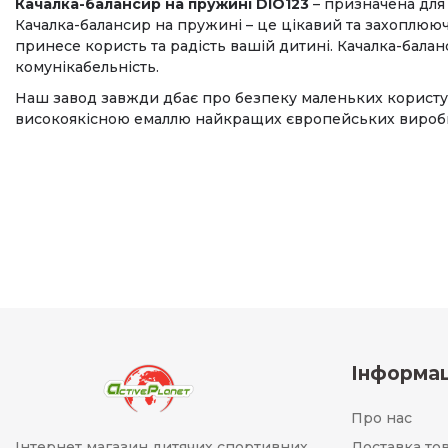
Качалка-балансир на пружині DIO123
– призначена для 
Качалка-балансир на пружині – це цікавий та захоплююч
принесе користь та радість вашій дитині. Качалка-бала
комунікабельність.
Наш завод завжди дбає про безпеку маленьких користува
високоякісною емаллю найкращих європейських виробн
Інформац
Про нас
Інтернет магазин дитячих спортивних
Доставка то