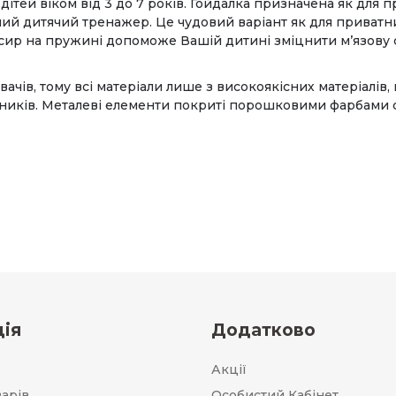
дітей віком від 3 до 7 років. Гойдалка призначена як для п
ий дитячий тренажер. Це чудовий варіант як для приватних
нсир на пружині допоможе Вашій дитині зміцнити м’язову 
чів, тому всі матеріали лише з високоякісних матеріалів,
иків. Металеві елементи покриті порошковими фарбами с
ія
Додатково
Акції
варів
Особистий Кабінет