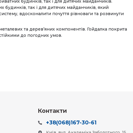
риватних будинків, так і для дитячих майданчиків.
 будинків, так і для дитячих майданчиків, який
систему, вдосконалити почуття рівноваги та розвинути
 металевих та дерев’яних компонентів. Гойдалка покрита
тійкими до погодних умов.
Контакти
+38(068)167-30-61
Київ, вул. Академіка Заболотного, 15