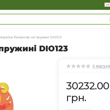
Н
ойдалка балансир на пружині DIO123
пружині DIO123
0
відгукі
30232.00
грн.