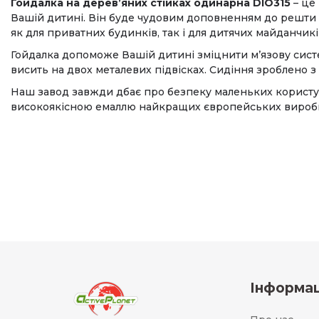
Гойдалка на дерев’яних стійках одинарна DIO315
– це
Вашій дитині. Він буде чудовим доповненням до решти д
як для приватних будинків, так і для дитячих майданчикі
Гойдалка допоможе Вашій дитині зміцнити м’язову систе
висить на двох металевих підвісках. Сидіння зроблено з
Наш завод завжди дбає про безпеку маленьких користува
високоякісною емаллю найкращих європейських виробн
Інформац