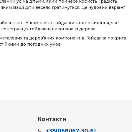
лений усіма дітьми, який принесе користь і радість
яким Ваші діти весело гратимуться. Це чудовий варіант
бельність. У комплекті гойдалки є одне сидіння, яке
а конструкція гойдалки виконана із дерева.
 металевих та дерев’яних компонентів. Гойдалка покрита
тійкими до погодних умов.
Контакти
+38(068)167-30-61