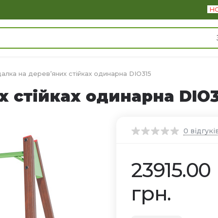
Н
алка на дерев’яних стійках одинарна DIO315
х стійках одинарна DIO3
0
відгукі
23915.00
грн.