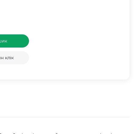
шик
н клік