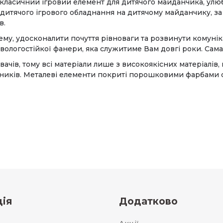
 класичний ігровий елемент для дитячого майданчика, улюб
итячого ігрового обладнання на дитячому майданчику, за 
в.
му, удосконалити почуття рівноваги та розвинути комуніка
 вологостійкої фанери, яка служитиме Вам довгі роки. Сам
чів, тому всі матеріали лише з високоякісних матеріалів,
иків. Металеві елементи покриті порошковими фарбами с
ія
Додатково