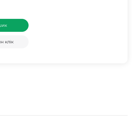
шик
н клік