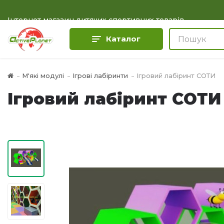
Інтернет магазин дитячих спортивних товарів
Каталог
М'які модулі
Ігрові лабіринти
Ігровий лабіринт СОТИ
Ігровий лабіринт СОТИ