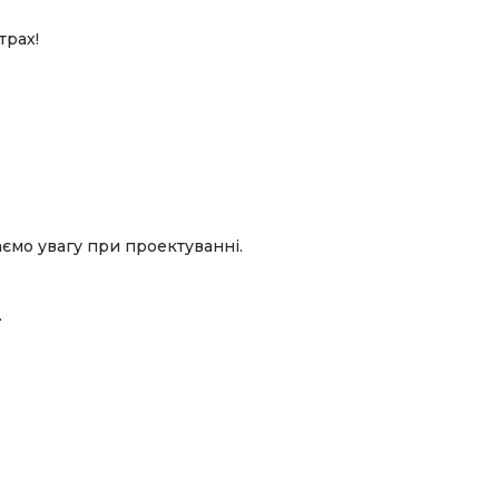
трах!
аємо увагу при проектуванні.
.