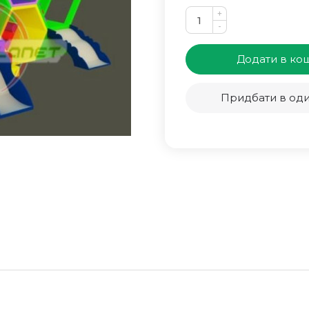
+
-
Додати в ко
Придбати в оди