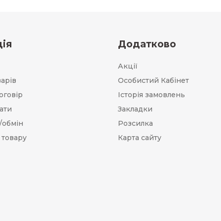
ія
Додатково
Акції
варів
Особистий Кабінет
оговір
Історія замовлень
ати
Закладки
/обмін
Розсилка
 товару
Карта сайту