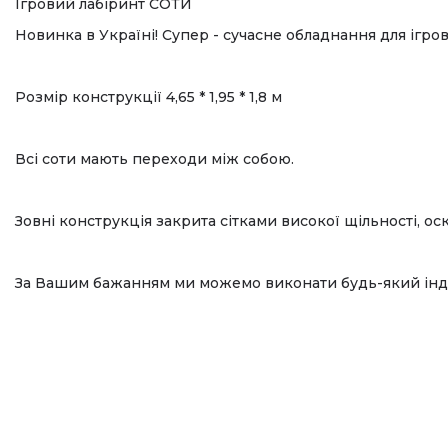
Ігровий лабіринт СОТИ
Новинка в Україні! Супер - сучасне обладнання для ігро
Розмір конструкції 4,65 * 1,95 * 1,8 м
Всі соти мають переходи між собою.
Зовні конструкція закрита сітками високої щільності, о
За Вашим бажанням ми можемо виконати будь-який інди