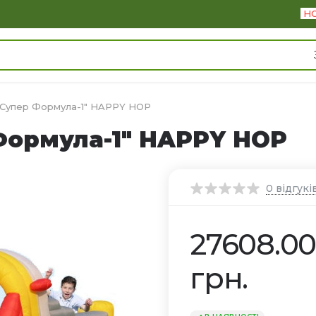
Н
 "Супер Формула-1" HAPPY HOP
Формула-1" HAPPY HOP
0
відгукі
27608.0
грн.