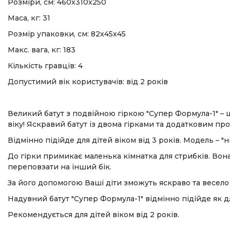
Розміри, см: 460x310x250
Маса, кг: 31
Розмір упаковки, см: 82x45x45
Макс. вага, кг: 183
Кількість гравців: 4
Допустимий вік користувачів: від 2 років
Великий батут з подвійною гіркою "Супер Формула-1" –
віку! Яскравий батут із двома гірками та додатковим п
Відмінно підійде для дітей віком від 3 років. Модель – "н
До гірки примикає маленька кімнатка для стрибків. Вон
переповзати на інший бік.
За його допомогою Ваші діти зможуть яскраво та весел
Надувний батут "Супер Формула-1" відмінно підійде як д
Рекомендується для дітей віком від 2 років.