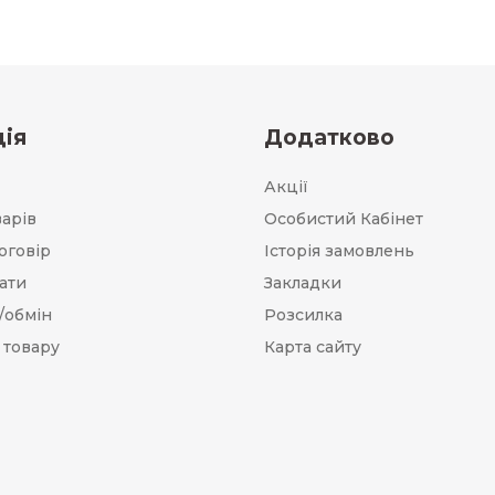
ія
Додатково
Акції
варів
Особистий Кабінет
оговір
Історія замовлень
ати
Закладки
/обмін
Розсилка
 товару
Карта сайту