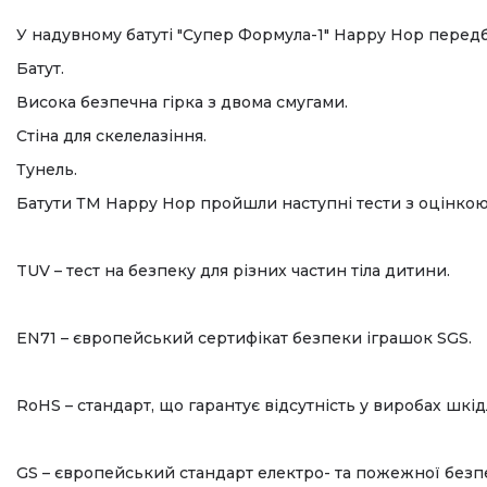
У надувному батуті "Супер Формула-1" Happy Hop перед
Батут.
Висока безпечна гірка з двома смугами.
Стіна для скелелазіння.
Тунель.
Батути ТМ Happy Hop пройшли наступні тести з оцінкою 
TUV – тест на безпеку для різних частин тіла дитини.
EN71 – європейський сертифікат безпеки іграшок SGS.
RoHS – стандарт, що гарантує відсутність у виробах шкі
GS – європейський стандарт електро- та пожежної безп