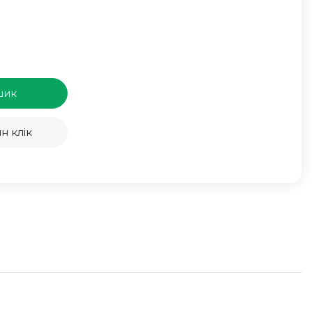
шик
н клік