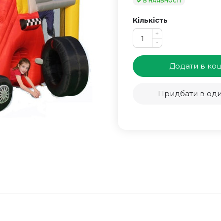
В НАЯВНОСТІ
Кількість
+
-
Додати в ко
Придбати в оди