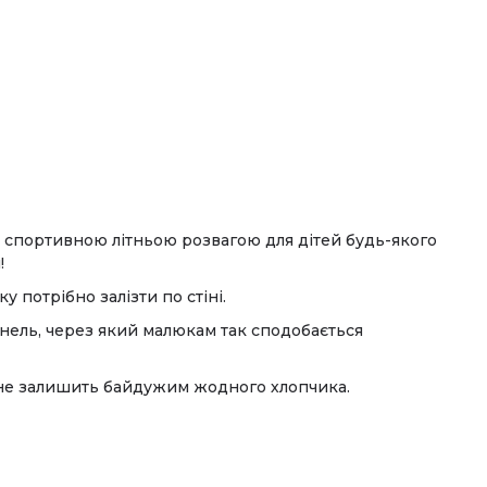
 спортивною літньою розвагою для дітей будь-якого
!
у потрібно залізти по стіні.
унель, через який малюкам так сподобається
и не залишить байдужим жодного хлопчика.