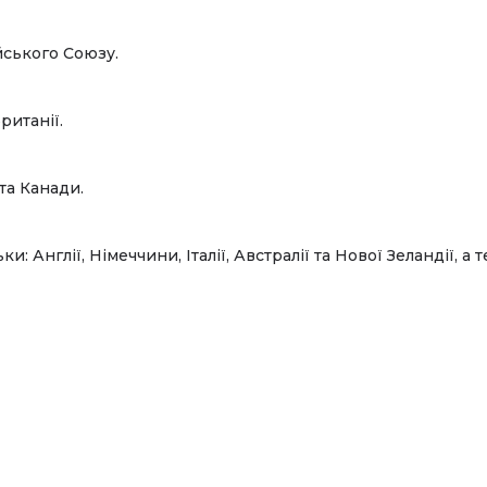
йського Союзу.
британії.
 та Канади.
ки: Англії, Німеччини, Італії, Австралії та Нової Зеландії