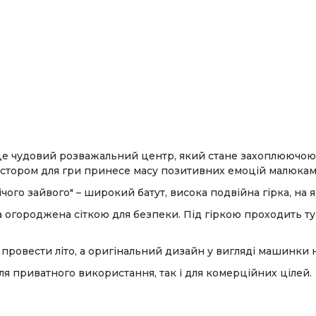
 це чудовий розважальний центр, який стане захоплюючою
ростором для гри принесе масу позитивних емоцій малюкам
ічого зайвого" – широкий батут, висока подвійна гірка, на як
а огороджена сіткою для безпеки. Під гіркою проходить т
о провести літо, а оригінальний дизайн у вигляді машинк
ля приватного використання, так і для комерційних цілей.