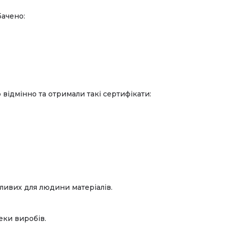
бачено:
відмінно та отримали такі сертифікати:
дливих для людини матеріалів.
еки виробів.