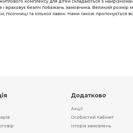
 житлового комплексу для дітей складаються з найрізнома
ітків і враховує безліч побажань замовника. Великий розмі
и, пісочниці та кількох лавок. Нами також пропонується в
ія
Додатково
Акції
варів
Особистий Кабінет
оговір
Історія замовлень