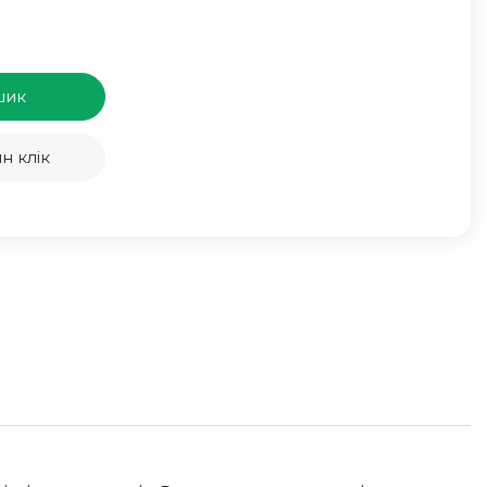
шик
н клік