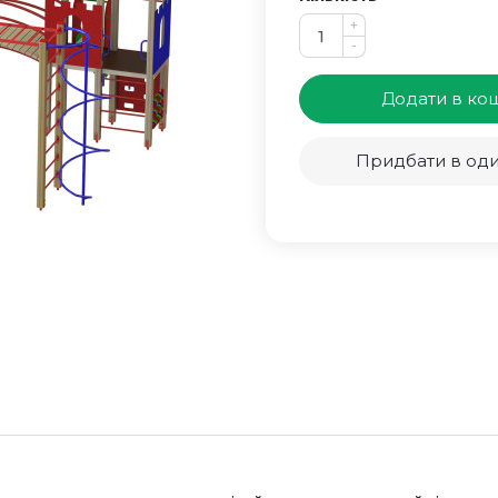
+
-
Додати в ко
Придбати в оди