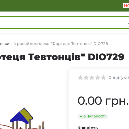
Н
лекси
Ігровий комплекс "Фортеця Тевтонців" DIO729
теця Тевтонців" DIO729
0
відгукі
0.00 грн.
В НАЯВНОСТІ
Кількість