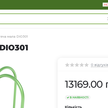
Н
яча мала DIO301
DIO301
0
відгукі
13169.00 
В НАЯВНОСТІ
Кількість