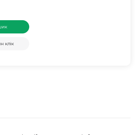
шик
н клік