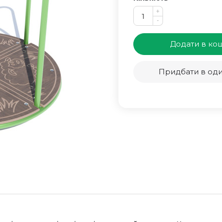
+
-
Додати в ко
Придбати в оди