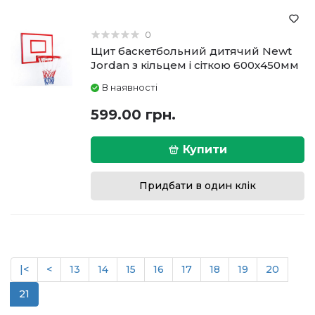
0
Щит баскетбольний дитячий Newt
Jordan з кільцем і сіткою 600х450мм
В наявності
599.00 грн.
Купити
Придбати в один клік
|<
<
13
14
15
16
17
18
19
20
21