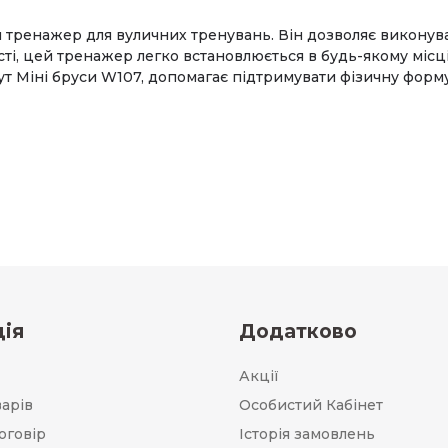
 тренажер для вуличних тренувань. Він дозволяє виконуват
сті, цей тренажер легко встановлюється в будь-якому місц
ут Міні бруси W107, допомагає підтримувати фізичну форму
ія
Додатково
Акції
варів
Особистий Кабінет
оговір
Історія замовлень