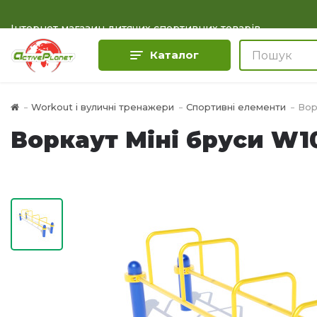
Інтернет магазин дитячих спортивних товарів
Каталог
Workout і вуличні тренажери
Спортивні елементи
Вор
Воркаут Міні бруси W1