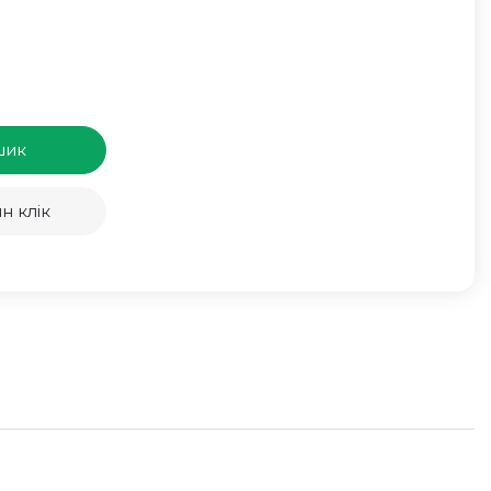
шик
н клік