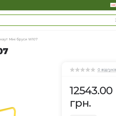
Н
каут Міні бруси W107
07
0
відгукі
12543.00
грн.