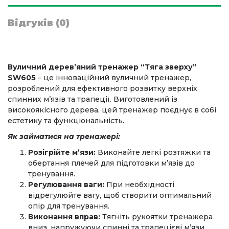
Відгуків (0)
Вуличний дерев’яний тренажер “Тяга зверху”
SW605
– це інноваційний вуличний тренажер,
розроблений для ефективного розвитку верхніх
спинних м’язів та трапеції. Виготовлений із
високоякісного дерева, цей тренажер поєднує в собі
естетику та функціональність.
Як займатися на тренажері:
Розігрійте м’язи:
Виконайте легкі розтяжки та
обертання плечей для підготовки м’язів до
тренування.
Регулювання ваги:
При необхідності
відрегулюйте вагу, щоб створити оптимальний
опір для тренування.
Виконання вправ:
Тягніть рукоятки тренажера
вниз, напружуючи спинні та трапецієві м’язи.