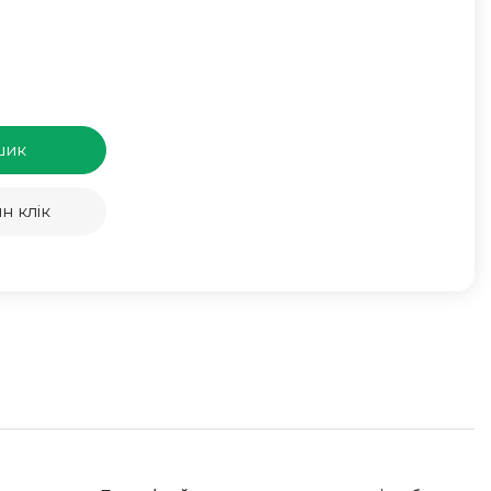
шик
н клік