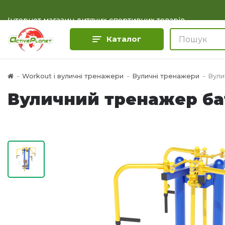
Інтернет магазин дитячих спортивних товарів
Каталог
Workout і вуличні тренажери
Вуличні тренажери
Вули
Вуличний тренажер ба