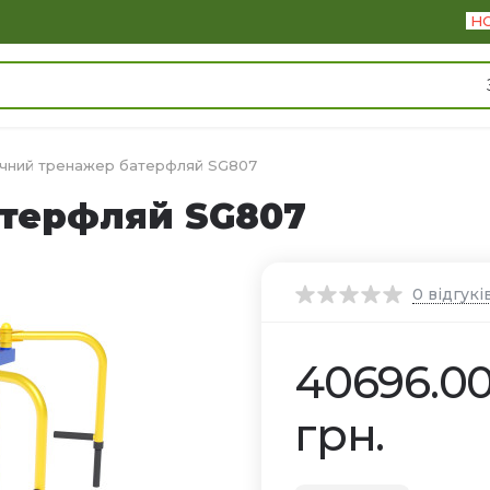
Н
чний тренажер батерфляй SG807
терфляй SG807
0
відгукі
40696.0
грн.