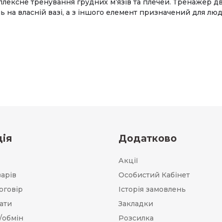
лексне тренування грудних м’язів та плечей. Тренажер дв
ь на власній вазі, а з іншого елемент призначений для лю
ія
Додатково
Акції
варів
Особистий Кабінет
оговір
Історія замовлень
ати
Закладки
/обмін
Розсилка