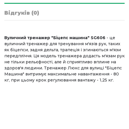
Відгуків (0)
Вуличний тренажер "Біцепс машина" SG606
- це
вуличний тренажер для тренування м'язів рук, таких
як біцепси, задня дельта, трапеція і згинаються м'язи
передпліччя. Ця модель тренажера додасть м'язам рук
не тільки рельєфності, але й сприятливо вплине на
здоров'я людини. Тренажер Люкс для вулиці "Біцепс
Машина" витримує максимальне навантаження - 80
кг, при цьому крок регулювання вантажу - 1,25 кг.