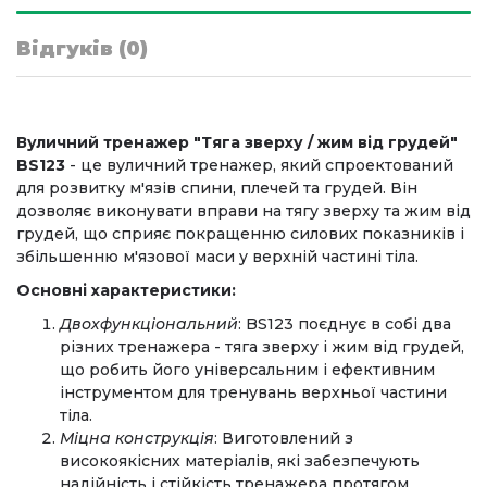
Відгуків (0)
Вуличний тренажер "Тяга зверху / жим від грудей"
BS123
- це вуличний тренажер, який спроектований
для розвитку м'язів спини, плечей та грудей. Він
дозволяє виконувати вправи на тягу зверху та жим від
грудей, що сприяє покращенню силових показників і
збільшенню м'язової маси у верхній частині тіла.
Основні характеристики:
Двохфункціональний
: BS123 поєднує в собі два
різних тренажера - тяга зверху і жим від грудей,
що робить його універсальним і ефективним
інструментом для тренувань верхньої частини
тіла.
Міцна конструкція
: Виготовлений з
високоякісних матеріалів, які забезпечують
надійність і стійкість тренажера протягом