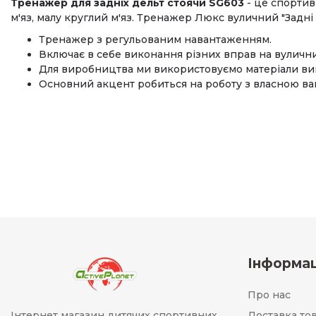
Тренажер для задніх дельт стоячи SG603
- це спортив
м'яз, малу круглий м'яз. Тренажер Люкс вуличний "Задні 
Тренажер з регульованим навантаженням.
Включає в себе виконання різних вправ на вуличн
Для виробництва ми використовуємо матеріали викл
Основний акцент робиться на роботу з власною ваг
Інформац
Про нас
Інтернет магазин дитячих спортивних
Доставка то