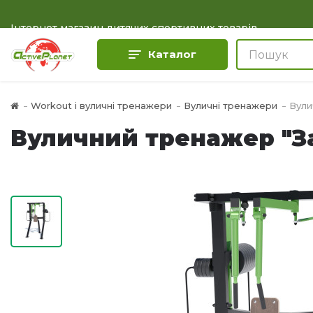
Інтернет магазин дитячих спортивних товарів
Каталог
Workout і вуличні тренажери
Вуличні тренажери
Вули
Вуличний тренажер "За