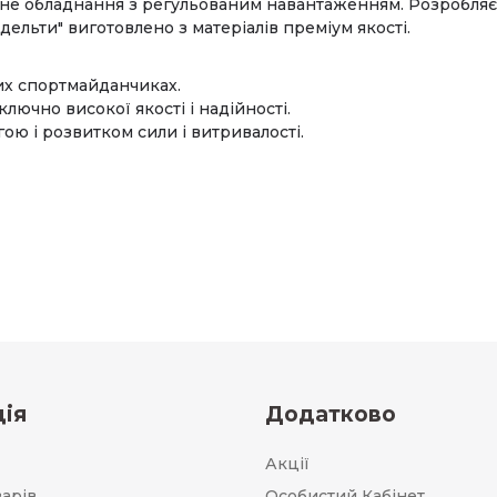
не обладнання з регульованим навантаженням. Розробляє 
дельти" виготовлено з матеріалів преміум якості.
их спортмайданчиках.
ючно високої якості і надійності.
ою і розвитком сили і витривалості.
ія
Додатково
Акції
варів
Особистий Кабінет