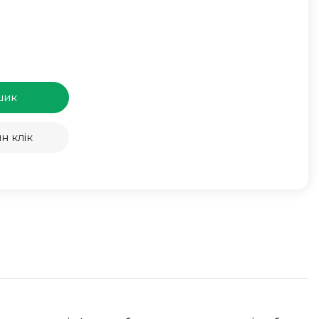
шик
н клік