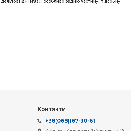
дельтовидні м'язи, особливо задню частину, підсобну
Контакти
+38(068)167-30-61
Київ, вул. Академіка Заболотного, 15