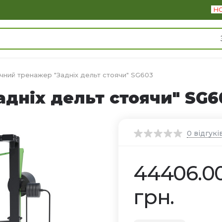
Н
чний тренажер "Задніх дельт стоячи" SG603
дніх дельт стоячи" SG6
0
відгукі
44406.0
грн.