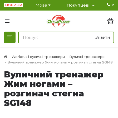
Мова
Покупцеві
НОВИНИ
Знайти
Workout і вуличні тренажери
Вуличні тренажери
Вуличний тренажер Жим ногами – розгинач стегна SG148
Вуличний тренажер
Жим ногами –
розгинач стегна
SG148