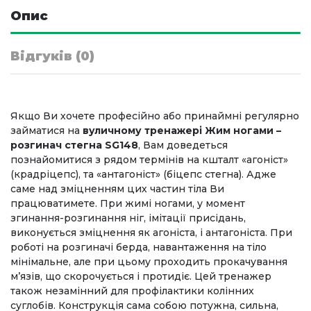
Опис
Відгуків (0)
Якщо Ви хочете професійно або принаймні регулярно
займатися на
вуличному тренажері Жим ногами –
розгинач стегна SG148
, Вам доведеться
познайомитися з рядом термінів на кшталт «агоніст»
(крадріцепс), та «антагоніст» (біцепс стегна). Адже
саме над зміцненням цих частин тіла Ви
працюватимете. При жимі ногами, у момент
згинання-розгинання ніг, імітації присідань,
виконується зміцнення як агоніста, і антагоніста. При
роботі на розгиначі берда, навантаження на тіло
мінімальне, але при цьому проходить прокачування
м’язів, що скорочується і протидіє. Цей тренажер
також незамінний для профілактики колінних
суглобів. Конструкція сама собою потужна, сильна,