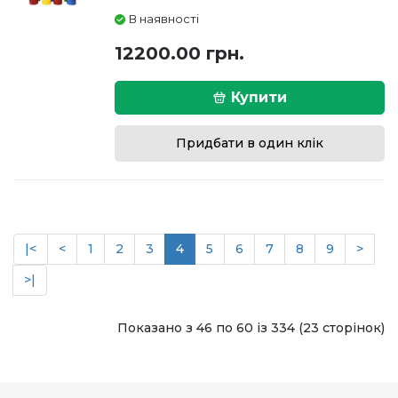
В наявності
12200.00 грн.
Купити
Придбати в один клік
|<
<
1
2
3
4
5
6
7
8
9
>
>|
Показано з 46 по 60 із 334 (23 сторінок)