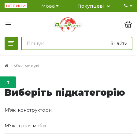
Мова
Покупцеві
НОВИНИ
Знайти
М'які модулі
Виберіть підкатегорію
М'які конструктори
М'які ігрові меблі