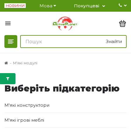
Мова
Покупцеві
НОВИНИ
Знайти
М'які модулі
Виберіть підкатегорію
М'які конструктори
М'які ігрові меблі