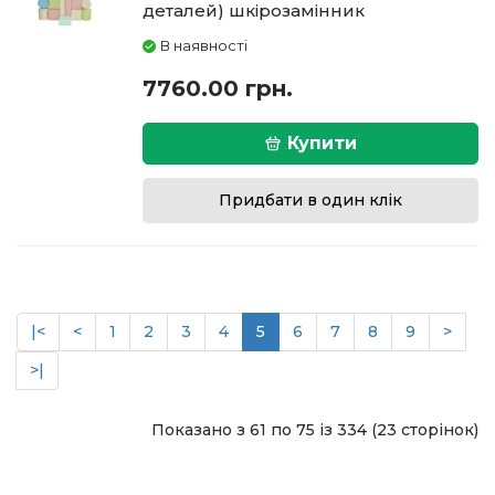
деталей) шкірозамінник
В наявності
7760.00 грн.
Купити
Придбати в один клік
|<
<
1
2
3
4
5
6
7
8
9
>
>|
Показано з 61 по 75 із 334 (23 сторінок)