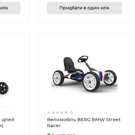
клік
Придбати в один клік
0
 дітей
Веломобіль BERG BMW Street
и)
Racer