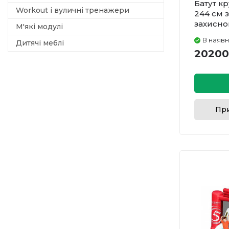
Батут кр
Workout і вуличні тренажери
244 см 
захисно
М'які модулі
В наявн
Дитячі меблі
20200
При