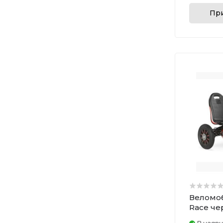
При
Веломобі
Race че