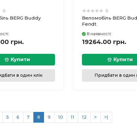
0
0
іль BERG Buddy
Веломобіль BERG Bu
Fendt
ості
В наявності
00 грн.
19264.00 грн.
Купити
Купити
дбати в один клік
Придбати в один 
5
6
7
8
9
10
11
12
>
>|