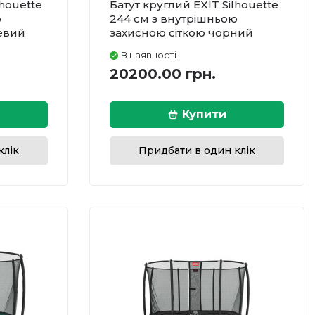
lhouette
Батут круглий EXIT Silhouette
ю
244 см з внутрішньою
евий
захисною сіткою чорний
В наявності
20200.00 грн.
Купити
клік
Придбати в один клік