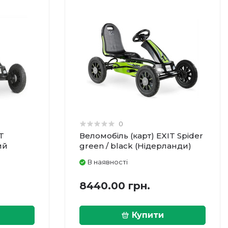
0
T
Веломобіль (карт) EXIT Spider
ий
green / black (Нідерланди)
В наявності
8440.00 грн.
Купити