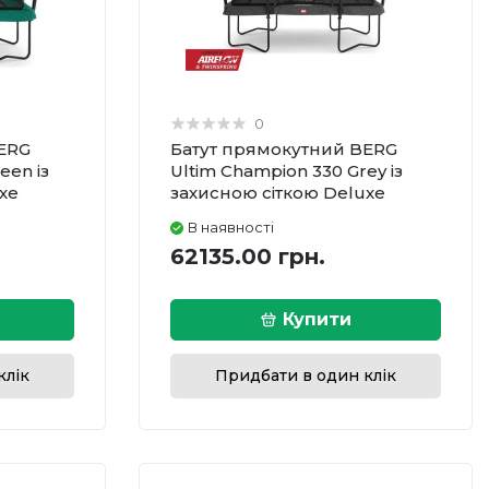
0
ERG
Батут прямокутний BERG
een із
Ultim Champion 330 Grey із
xe
захисною сіткою Deluxe
В наявності
62135.00 грн.
Купити
клік
Придбати в один клік