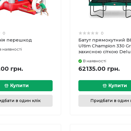
0
0
інія перешкод
Батут прямокутний B
Ultim Champion 330 Gr
в наявності
захисною сіткою Delu
В наявності
00 грн.
62135.00 грн.
Купити
Купити
дбати в один клік
Придбати в один 