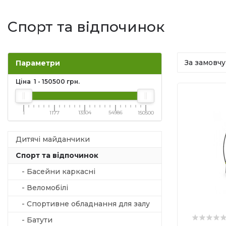
Спорт та відпочинок
Параметри
Ціна
1
-
150500
грн.
1
1177
13304
54986
150500
Дитячі майданчики
Спорт та відпочинок
- Басейни каркасні
- Веломобілі
- Спортивне обладнання для залу
- Батути