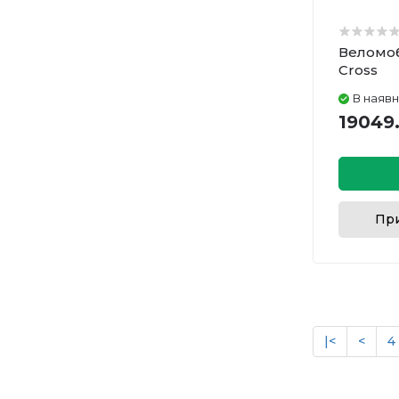
Веломоб
Cross
В наявн
19049.
При
|<
<
4