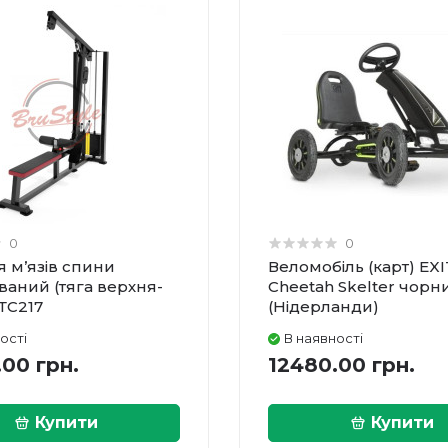
0
0
я м’язів спини
Веломобіль (карт) EXI
ваний (тяга верхня-
Cheetah Skelter чорн
ТС217
(Нідерланди)
ості
В наявності
00 грн.
12480.00 грн.
Купити
Купити