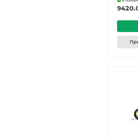
В наявн
9420.
При