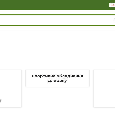
Н
Спортивне обладнання
для залу
і