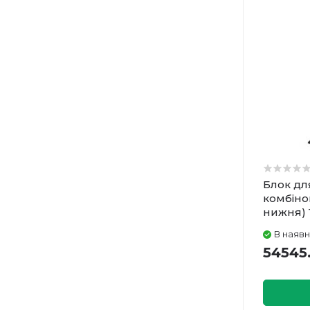
Блок дл
комбіно
нижня) 
В наявн
54545.