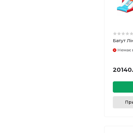
Батут Л
Немає 
20140.
При