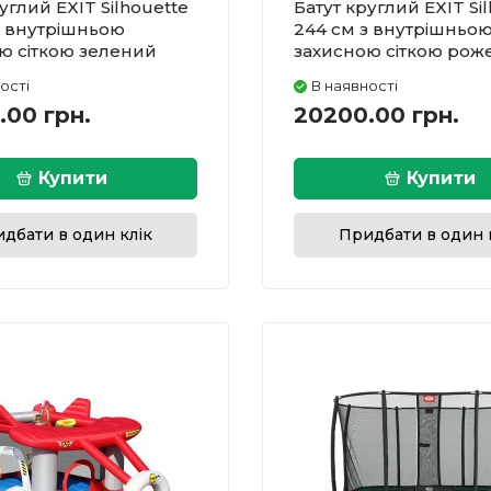
углий EXIT Silhouette
Батут круглий EXIT Si
з внутрішньою
244 см з внутрішньо
ю сіткою зелений
захисною сіткою рож
ості
В наявності
.00 грн.
20200.00 грн.
Купити
Купити
дбати в один клік
Придбати в один 