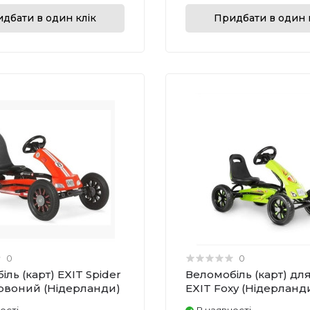
дбати в один клік
Придбати в один 
0
0
ль (карт) EXIT Spider
Веломобіль (карт) для
рвоний (Нідерланди)
EXIT Foxy (Нідерланд