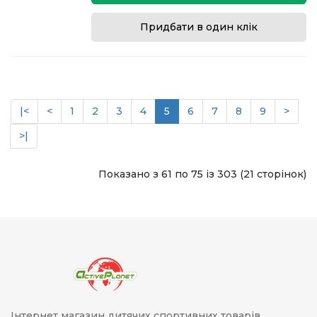
Придбати в один клік
|<
<
1
2
3
4
5
6
7
8
9
>
>|
Показано з 61 по 75 із 303 (21 сторінок)
Інтернет магазин дитячих спортивних товарів