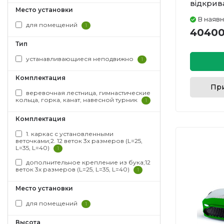
відкрив
Место установки
сидіння
В наявн
для помещений
1
40400
Тип
устанавливающиеся неподвижно
1
Комплектация
При
веревочная лестница, гимнастические
кольца, горка, канат, навесной турник
1
Комплектация
1. каркас с установленными
веточками;2. 12 веток 3х размеров (L=25,
L=35, L=40)
1
дополнительное крепление из бука;12
веток 3х размеров (L=25, L=35, L=40)
1
Место установки
для помещений
1
Высота