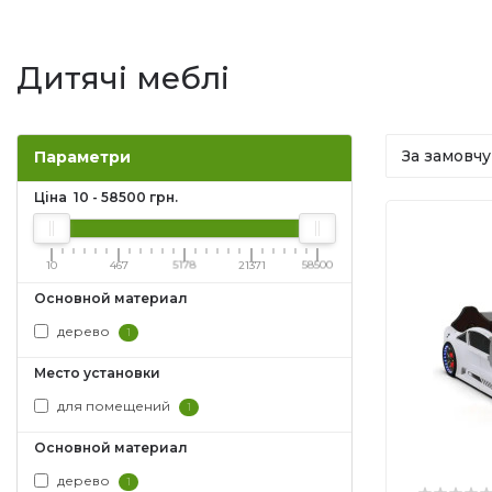
Дитячі меблі
Параметри
Ціна
10
-
58500
грн.
10
467
5178
21371
58500
Основной материал
дерево
1
Место установки
для помещений
1
Основной материал
дерево
1