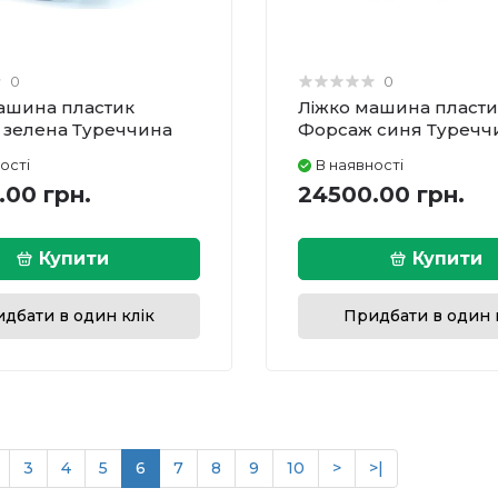
0
0
ашина пластик
Ліжко машина пласти
зелена Туреччина
Форсаж синя Туречч
ості
В наявності
.00 грн.
24500.00 грн.
Купити
Купити
дбати в один клік
Придбати в один 
3
4
5
6
7
8
9
10
>
>|