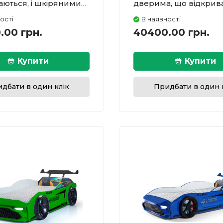
аються, і шкіряними
дверима, що відкрива
ми.
шкіряними м'якими 
ості
В наявності
.00 грн.
40400.00 грн.
Купити
Купити
дбати в один клік
Придбати в один 