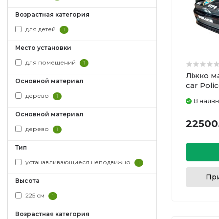
Возрастная категория
для детей
1
Место установки
для помещений
1
Ліжко 
Основной материал
car Poli
дерево
1
В наявн
Основной материал
22500
дерево
1
Тип
устанавливающиеся неподвижно
1
При
Высота
225 см
1
Возрастная категория