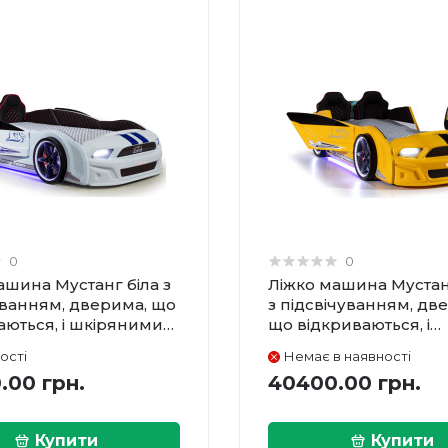
0
0
ашина Мустанг біла з
Ліжко машина Мустан
уванням, дверима, що
з підсвічуванням, дв
аються, і шкіряними
що відкриваються, і
 бортами
шкіряними сидінням
ості
Немає в наявності
.00 грн.
40400.00 грн.
Купити
Купити