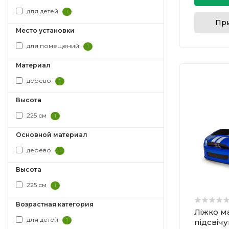
для детей
1
При
Место установки
для помещений
1
Материал
дерево
1
Высота
225 см
1
Основной материал
дерево
1
Высота
225 см
1
Возрастная категория
Ліжко м
для детей
1
підсвіч