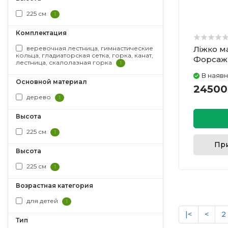
225 см
1
Комплектация
веревочная лестница, гимнастические
Ліжко м
кольца, гладиаторская сетка, горка, канат,
Форсаж 
лестница, скалолазная горка
1
В наявн
Основной материал
24500
дерево
1
Высота
225 см
1
При
Высота
225 см
1
Возрастная категория
для детей
1
|<
<
2
Тип