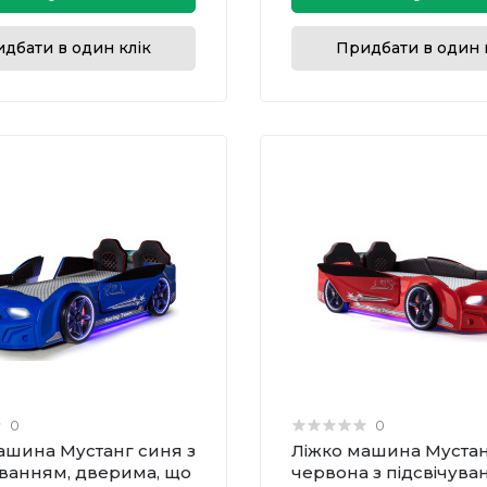
дбати в один клік
Придбати в один 
0
0
ашина Мустанг синя з
Ліжко машина Муста
уванням, дверима, що
червона з підсвічува