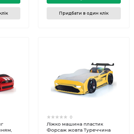
клік
Придбати в один клік
0
нг
Ліжко машина пластик
нням,
Форсаж жовта Туреччина