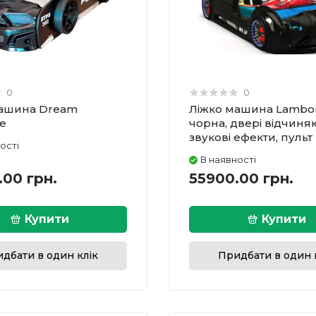
0
0
машина Dream
Ліжко машина Lambor
ce
чорна, двері відчиня
звукові ефекти, пульт
ості
В наявності
.00 грн.
55900.00 грн.
Купити
Купити
дбати в один клік
Придбати в один 