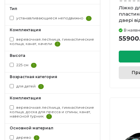
Ліжко 
Тип
пластик
устанавливающиеся неподвижно
1
двері в
ефекти,
Комплектация
В наявн
55900
веревочная лестница, гимнастические
кольца, канат, качели
1
Высота
225 см
1
При
Возрастная категория
для детей
1
Комплектация
веревочная лестница, гимнастические
кольца, доска для пресса и спины, канат,
навесной турник
1
Основной материал
дерево
1