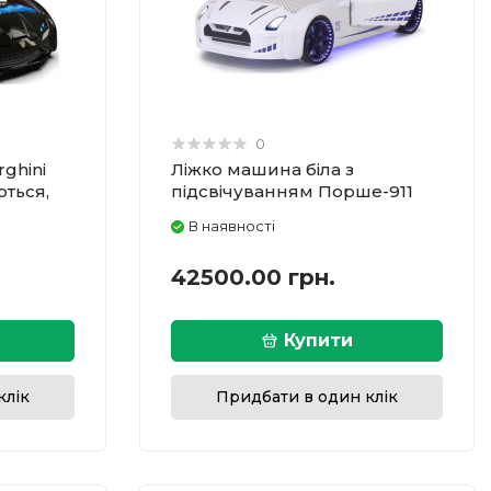
0
ghini
Ліжко машина біла з
ються,
підсвічуванням Порше-911
В наявності
42500.00 грн.
Купити
клік
Придбати в один клік