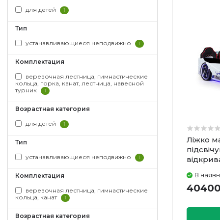
для детей
1
Тип
устанавливающиеся неподвижно
1
Комплектация
веревочная лестница, гимнастические
кольца, горка, канат, лестница, навесной
турник
1
Возрастная категория
для детей
1
Ліжко м
Тип
підсвіч
устанавливающиеся неподвижно
1
відкрив
м'якими
В наявн
Комплектация
40400
веревочная лестница, гимнастические
кольца, канат
1
Возрастная категория