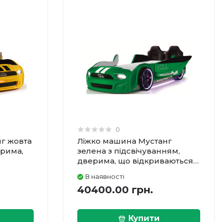
0
г жовта
Ліжко машина Мустанг
ерима,
зелена з підсвічуванням,
дверима, що відкриваються, і
и
шкіряними сидіннями
В наявності
40400.00 грн.
Купити