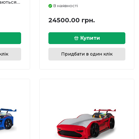
ються, і
В наявності
бортами
24500.00 грн.
Купити
клік
Придбати в один клік