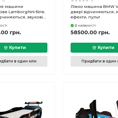
0
0
для машини
Ліжко машина BMW VI
ове Lamborghini біле,
двері відчиняються, з
ідчиняються, звукові
ефекти, пульт
 пульт
ості
В наявності
.00 грн.
58500.00 грн.
Купити
Купити
дбати в один клік
Придбати в один 