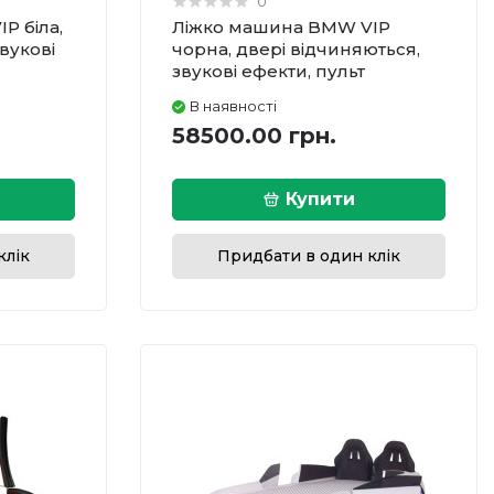
0
P біла,
Ліжко машина BMW VIP
вукові
чорна, двері відчиняються,
звукові ефекти, пульт
В наявності
58500.00 грн.
Купити
клік
Придбати в один клік